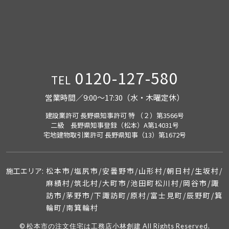
0120-127-580
TEL
営業時間／9:00〜17:30（水・木曜定休）
建設業許可 長野県知事許可 特 （２）第3566号
二級 長野県知事登録（松本）A第14031号
宅地建物取引業許可 長野県知事（13）第1672号
施工エリア
松本市/塩尻市/安曇野市/山形村/朝日村/生坂村/
麻績村/筑北村/大町市/池田町
松川村/岡谷市/諏
訪市/茅野市/下諏訪町/原村/富士見町/辰野町/箕
輪町/南箕輪村
© 松本市の注文住宅は工務店小林創建 All Rights Reserved.